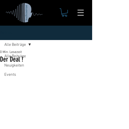
Beitrag
Alle Beiträge
0 Min. Lesezeit
Alle Beiträge
Der Deal !
Neuigkeiten
Events