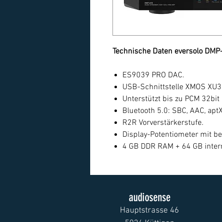
Technische Daten eversolo DMP
ES9039 PRO DAC.
USB-Schnittstelle XMOS XU3
Unterstützt bis zu PCM 32bi
Bluetooth 5.0: SBC, AAC, apt
R2R Vorverstärkerstufe.
Display-Potentiometer mit ben
4 GB DDR RAM + 64 GB intern
audiosense
Hauptstrasse 46