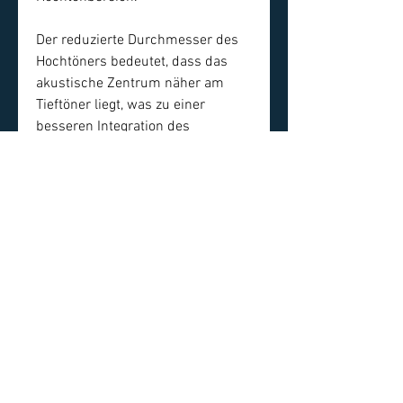
Der reduzierte Durchmesser des
Hochtöners bedeutet, dass das
akustische Zentrum näher am
Tieftöner liegt, was zu einer
besseren Integration des
Frequenzgangs führt.
audiosense
Hauptstrasse 46
5024 Küttigen
+41 79 772 98 99