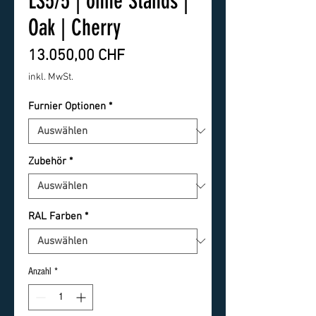
LS5/5 | ohne Stands |
Oak | Cherry
Preis
13.050,00 CHF
inkl. MwSt.
Furnier Optionen
*
Zubehör
*
RAL Farben
*
Anzahl
*