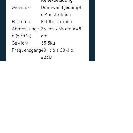
Reflexbeladung
Gehäuse
Dünnwandgedämpft
e Konstruktion
Beenden
Echtholzfurnier
Abmessunge
36 cm x 65 cm x 48
n (w/h/d)
cm
Gewicht
35.5kg
Frequenzgang
40Hz bis 20kHz,
±2dB
Nominale
8Ω
Impedanz
Empfindlichk
88dB SPL (2.83V,
eit
1m)
Maximale
Über 104 dB für ein
Leistung
Paar bei 2m
Bass
300 mm langer
Wurf
Mittelbereich
200mm
Hochtöner
25 mm weicher