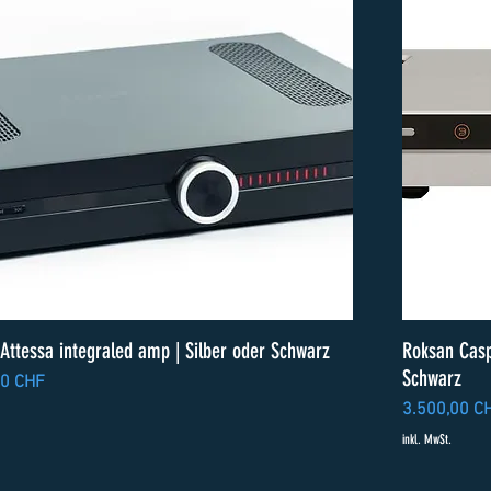
Attessa integraled amp | Silber oder Schwarz
Roksan Casp
Schwarz
00 CHF
Preis
3.500,00 C
inkl. MwSt.