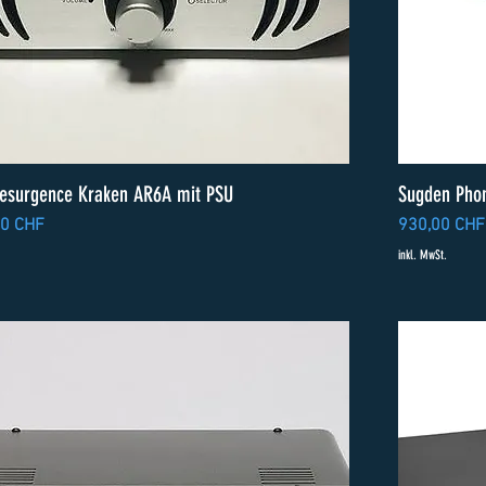
esurgence Kraken AR6A mit PSU
Sugden Pho
Preis
00 CHF
930,00 CHF
inkl. MwSt.