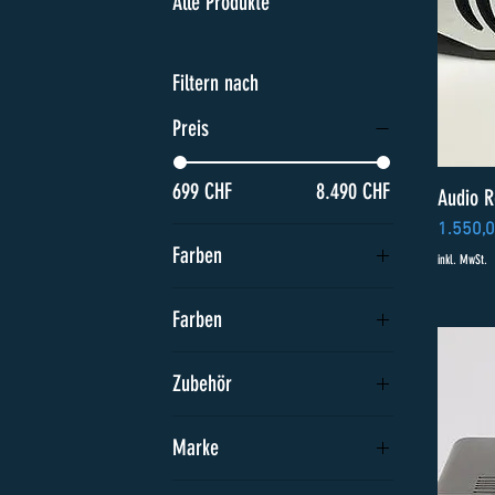
Alle Produkte
Filtern nach
Preis
699 CHF
8.490 CHF
Audio R
Preis
1.550,
Farben
inkl. MwSt.
Farben
Silber oder Schwarz
Zubehör
Black Box (+CHF 1190.00)
Marke
Keine Zubehöre
OCTAVE