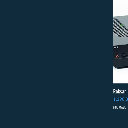
Roksan 
Preis
1.390,
inkl. MwSt.