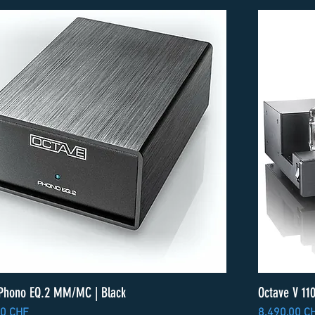
 Phono EQ.2 MM/MC | Black
Octave V 110
Preis
00 CHF
8.490,00 C